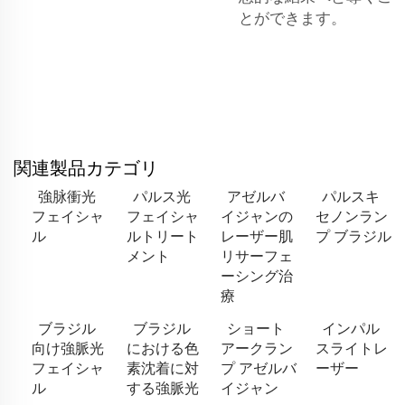
とができます。
関連製品カテゴリ
強脉衝光
パルス光
アゼルバ
パルスキ
フェイシャ
フェイシャ
イジャンの
セノンラン
ル
ルトリート
レーザー肌
プ ブラジル
メント
リサーフェ
ーシング治
療
ブラジル
ブラジル
ショート
インパル
向け強脈光
における色
アークラン
スライトレ
フェイシャ
素沈着に対
プ アゼルバ
ーザー
ル
する強脈光
イジャン