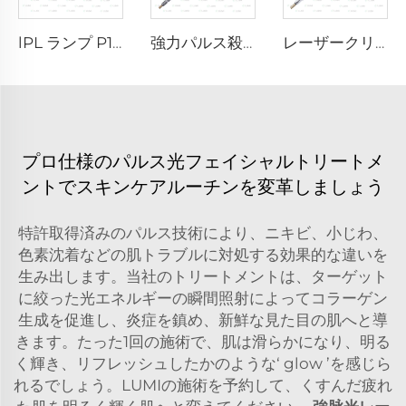
lPL ランプ P1671-7×50×110 mm
強力パルス殺菌ランプ L5590 – 9×250×300 mm
レーザークリプトンランプ L3180-8×100×210mm
プロ仕様のパルス光フェイシャルトリートメ
ントでスキンケアルーチンを変革しましょう
特許取得済みのパルス技術により、ニキビ、小じわ、
色素沈着などの肌トラブルに対処する効果的な違いを
生み出します。当社のトリートメントは、ターゲット
に絞った光エネルギーの瞬間照射によってコラーゲン
生成を促進し、炎症を鎮め、新鮮な見た目の肌へと導
きます。たった1回の施術で、肌は滑らかになり、明る
く輝き、リフレッシュしたかのような‘ glow ’を感じら
れるでしょう。LUMIの施術を予約して、くすんだ疲れ