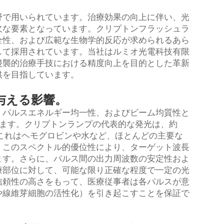
野で用いられています。治療効果の向上に伴い、光
欠な要素となっています。クリプトンフラッシュラ
全性、および広範な生物学的反応が求められるあら
して採用されています。当社はルミオ光電科技有限
侵襲的治療手技における精度向上を目的とした革新
供を目指しています。
与える影響。
、パルスエネルギー均一性、およびビーム均質性と
きます。クリプトンランプの代表的な発光は、約
り、これはヘモグロビンや水など、ほとんどの主要な
。このスペクトル的優位性により、ターゲット波長
ます。さらに、パルス間の出力周波数の安定性およ
療部位に対して、可能な限り正確な程度で一定の光
信頼性の高さをもって、医療従事者は各パルスが意
や線維芽細胞の活性化）を引き起こすことを保証で
。