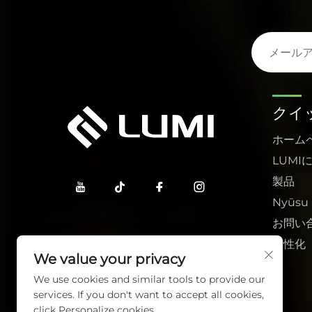
クイ
ホーム
LUMI
製品
Nyūsu
お問い
活性化
We value your privacy
We use cookies and similar tools to provide our
services. If you don't want to accept all cookies,
click Personalize cookies.