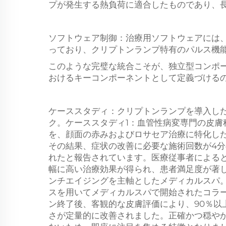
プが発生する熱負荷に適合したものであり、
ソフトウェア制御：治療用ソフトウェアには
っており、クリプトンランプ特有のパルス機
このような完璧な統合こそが、独立型コンポ
おけるキーコンポーネントとして定義づける
ケーススタディ：クリプトンランプを導入し
ク。ケーススタディ1：血管性病変専門の皮膚
を、顔面の赤みおよびロサセア治療に特化し
その結果、症状の改善に必要な施術回数が4分
れたと報告されています。医療従事者による
幅に高い治療効果が得られ、患者満足度が著
ンチエイジングを主軸としたメディカルスパ
スを用いてメディカルスパで開始されたコラ
ン終了後、客観的な皮膚評価により、90％以
さが定量的に改善されました。正確かつ穏や