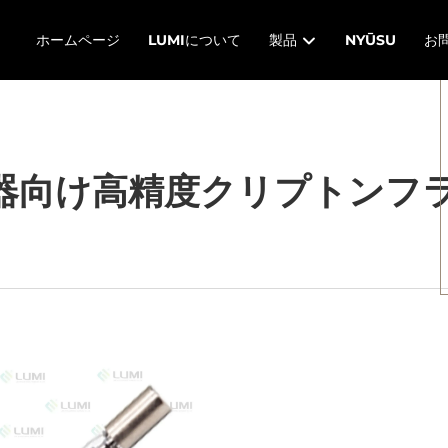
ホームページ
LUMIについて
製品
NYŪSU
お
器向け高精度クリプトンフ