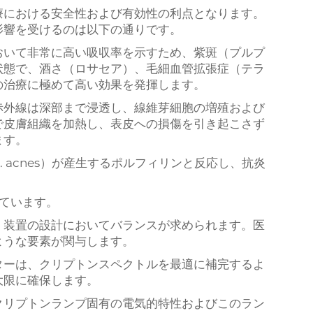
療における安全性および有効性の利点となります。
影響を受けるのは以下の通りです。
おいて非常に高い吸収率を示すため、紫斑（プルプ
状態で、酒さ（ロサセア）、毛細血管拡張症（テラ
の治療に極めて高い効果を発揮します。
赤外線は深部まで浸透し、線維芽細胞の増殖および
で皮膚組織を加熱し、表皮への損傷を引き起こさず
ます。
 acnes）が産生するポルフィリンと反応し、抗炎
れています。
、装置の設計においてバランスが求められます。医
ような要素が関与します。
ターは、クリプトンスペクトルを最適に補完するよ
大限に確保します。
クリプトンランプ固有の電気的特性およびこのラン