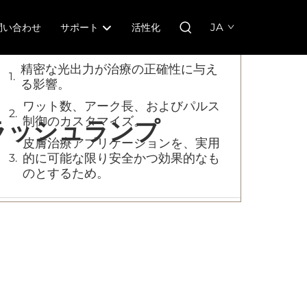
目次
JA
問い合わせ
サポート
活性化
精密な光出力が治療の正確性に与え
る影響。
ワット数、アーク長、およびパルス
制御のカスタマイズ。
ラッシュランプ
皮膚治療アプリケーションを、実用
的に可能な限り安全かつ効果的なも
のとするため。