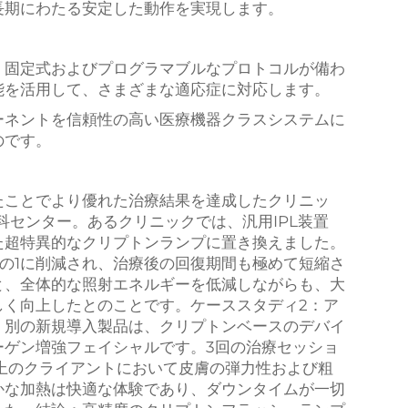
長期にわたる安定した動作を実現します。
、固定式およびプログラマブルなプロトコルが備わ
能を活用して、さまざまな適応症に対応します。
ーネントを信頼性の高い医療機器クラスシステムに
のです。
たことでより優れた治療結果を達成したクリニッ
科センター。あるクリニックでは、汎用IPL装置
た超特異的なクリプトンランプに置き換えました。
の1に削減され、治療後の回復期間も極めて短縮さ
と、全体的な照射エネルギーを低減しながらも、大
しく向上したとのことです。ケーススタディ2：ア
。別の新規導入製品は、クリプトンベースのデバイ
ーゲン増強フェイシャルです。3回の治療セッショ
上のクライアントにおいて皮膚の弾力性および粗
かな加熱は快適な体験であり、ダウンタイムが一切