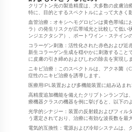
クリプトン光の製造精度は、大多数の皮膚治
特に、目的とするスペクトルによって大きく
血管治療：オキシヘモグロビンは黄色帯域に
ラ）の発生リスクが広帯域光と比較して低い
ンジエクタシア）、ポートワイン・ステイン
コラーゲン刺激：活性化された赤色および近
新生コラーゲン生成を穏やかに刺激すること
に皮膚の引き締めおよびしわの除去を実現し
ニキビ治療：このスペクトルは、アクネ菌（C.
症性のニキビ治療を誘導します。
医療用IPL装置および多機能装置に組み込ま
高精度追加機能を備えたクリプトンランプは
療機器クラスの機器を例に挙げると、以下の
光学的シナジー：装置の反射鏡およびフィル
う選定されており、治療に有効な波長数を最
電気的互換性：電源および冷却システムは、