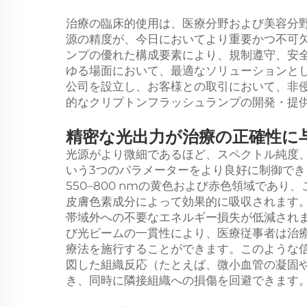
治療の臨床的使用は、医療分野および美容分
源の精度が、今日においてより重要かつ不可
ンプの優れた構成要素により、規制遵守、安
ゆる場面において、最適なソリューションと
公司を設立し、お客様との取引において、非
的なクリプトンフラッシュランプの開発・提
精密な光出力が治療の正確性に
光源がより微細であるほど、スペクトル純度
いう3つのパラメーターをより良好に制御で
550–800 nmの黄色および赤色領域であ
皮膚色素成分によって効果的に吸収されます
帯域外への不要なエネルギー損失が低減され
び光ビームの一貫性により、医療従事者は治
療法を施行することができます。このような
図した組織反応（たとえば、微小血管の凝固
き、同時に隣接組織への損傷を回避できます