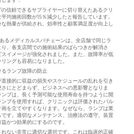
響します：
ンプの信頼できるサプライヤーに切り替えたあるクリ
平均施術回数が15％減少したと報告しています。
分な熱量が供給され、効率性と顧客満足度が向上し
：あるメディカルスパチェーンは、全店舗で同じラ
より、各支店間での施術結果のばらつきが解消さ
ビスイメージが強化されました。また、故障率が低
ーリングも容易になりました。
けるランプ故障の防止
が直接的に収益の損失やスケジュールの乱れを引き
便さにとどまらず、ビジネスへの悪影響となりま
ランプは、長く予測可能な使用寿命を持つように開
ランプを使用すれば、クリニックは評価されたパル
計画を立てやすくなります。なぜなら、ランプは業
らです。適切なメンテナンス、治療法の遵守、装置
有益かつ効果的にするのです。
されない非常に適切な選択です。これは臨床的正確