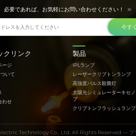
必要であれば、お気軽にお問い合わせください！
今す
ックリンク
製品
ページ
IPLランプ
について
レーザークリプトンランプ
高強度パルス殺菌灯
ス
太陽光シミュレーターキセノ
プ
合わせ
クリプトンフラッシュランプ
ectric Technology Co., Ltd. All Rights Reserved —
プ