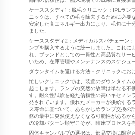
部品の信頼性は、臨床現場での成果に直接影
ケーススタディ1：脱毛クリニック：IPLラ
ニックは、すべての毛を除去するために必要な
安定した高エネルギー出力により、毛包に十
ました。
ケーススタディ2：メディカルスパチェーン
ンプを購入するように統一しました。これに
れ、ブランドとしての一貫性と高品質なサー
いため、在庫管理やメンテナンスのスケジュ
ダウンタイムを避ける方法－クリニックにお
忙しいクリニックでは、装置のダウンタイム
起こします。ランプの突然の故障は単なる不
す。耐久性試験を経た信頼性の高いキセノン
発されています。優れたメーカーが供給する
ス寿命に基づいて、あらかじめランプ交換の
務の最中に突然使えなくなる可能性があるか
の冷却パターン順守こそが、臨床プロセスを
固体キセンバルブの選択は、部品交換に限定