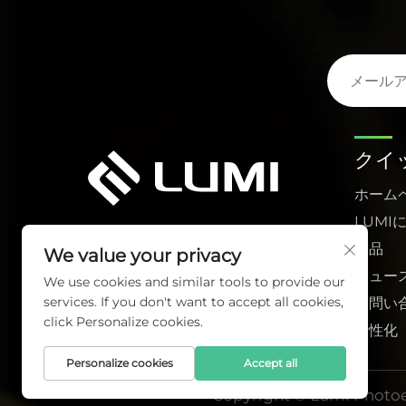
クイ
ホーム
LUMI
製品
We value your privacy
ニュー
We use cookies and similar tools to provide our
services. If you don't want to accept all cookies,
お問い
click Personalize cookies.
活性化
Personalize cookies
Accept all
Copyright © Lumi Photoel