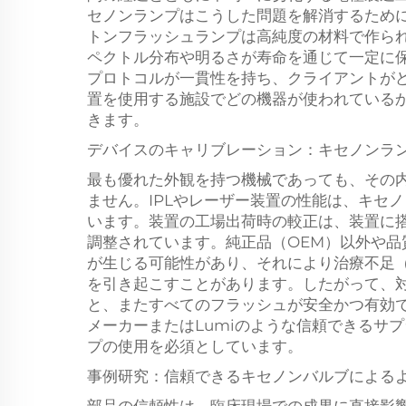
セノンランプはこうした問題を解消するため
トンフラッシュランプは高純度の材料で作ら
ペクトル分布や明るさが寿命を通じて一定に
プロトコルが一貫性を持ち、クライアントが
置を使用する施設でどの機器が使われている
きます。
デバイスのキャリブレーション：キセノンラ
最も優れた外観を持つ機械であっても、その
ません。IPLやレーザー装置の性能は、キセ
います。装置の工場出荷時の較正は、装置に
調整されています。純正品（OEM）以外や品
が生じる可能性があり、それにより治療不足
を引き起こすことがあります。したがって、
と、またすべてのフラッシュが安全かつ有効
メーカーまたはLumiのような信頼できるサ
プの使用を必須としています。
事例研究：信頼できるキセノンバルブによる