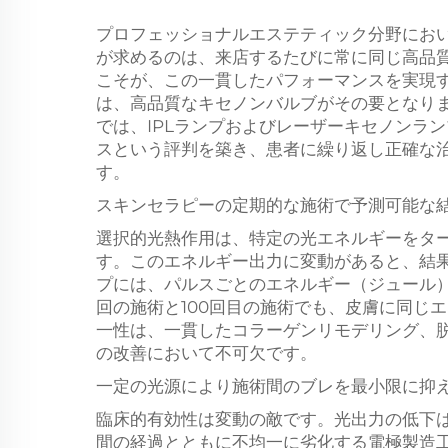
プロフェッショナルエステティック分野にお
が求めるのは、来店するたびに常に同じ高品
こそが、この一貫したパフォーマンスを実現す
は、高品質なキセノンバルブがその要となります。Lumi P
では、IPLランプおよびレーザーキセノンラ
スという評判を築き、患者に繰り返し正確な
す。
スキンセラピーの定期的な施術で予測可能な
選択的光熱作用は、特定の光エネルギーをタ
す。このエネルギー出力に変動があると、結
プには、パルスごとのエネルギー（ジュール
回の施術と100回目の施術でも、皮膚に同じ
一性は、一貫したコラーゲンリモデリング、
の改善において不可欠です。
一定の光源により施術間のブレを最小限に抑
臨床的有効性は変動の敵です。光出力の低下
間の経過とともに不均一に劣化する電極製造工