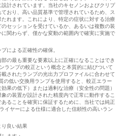
に設計されています。当社のキセノンおよびクリプ
れており、高い品質基準で管理されているため、ス
保たれます。これにより、特定の症状に対する治療
どのセッションを受けているか、あるいは複数の装
かに関わらず、僅かな変動の範囲内で確実に実施で
ンプによる正確性の確保。
内部の最も重要な要素以上に正確になることはでき
ノンランプの較正という概念と本質的に結びついて
搭載されたランプの光出力プロファイルに合わせて
質の低い交換用ランプを使用すると、較正エラー
（効果の低下）または過剰な治療（安全性の問題）
対象の装置が設計された精度内で正常に動作するこ
であることを確実に保証するために、当社では純正
プライヤーによる仕様に適合した信頼性の高いラン
より良い結果