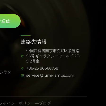
ぐ送信
連絡先情報
中国江蘇省南京市玄武区陵智路
56号 ギャラクシーワールド 2E-
512号室
+86-25 86666738
ンラン
service@lumi-lamps.com
ライバシーポリシー
—
ブログ