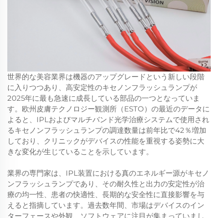
世界的な美容業界は機器のアップグレードという新しい段階
に入りつつあり、高安定性のキセノンフラッシュランプが
2025年に最も急速に成長している部品の一つとなっていま
す。欧州皮膚テクノロジー観測所（ESTO）の最近のデータに
よると、IPLおよびマルチバンド光学治療システムで使用され
るキセノンフラッシュランプの調達数量は前年比で42％増加
しており、クリニックがデバイスの性能を重視する姿勢に大
きな変化が生じていることを示しています。
業界の専門家は、IPL装置における真のエネルギー源がキセノ
ンフラッシュランプであり、その耐久性と出力の安定性が治
療の均一性、患者の快適性、長期的な安全性に直接影響を与
えると指摘しています。過去数年間、市場はデバイスのイン
ターフェースや外観、ソフトウェアに注目が集まっていまし