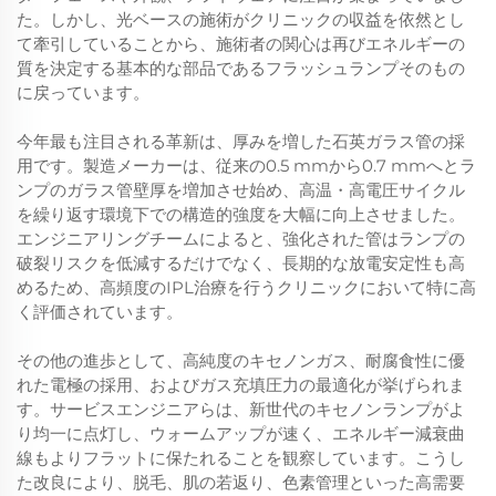
た。しかし、光ベースの施術がクリニックの収益を依然とし
て牽引していることから、施術者の関心は再びエネルギーの
質を決定する基本的な部品であるフラッシュランプそのもの
に戻っています。
今年最も注目される革新は、厚みを増した石英ガラス管の採
用です。製造メーカーは、従来の0.5 mmから0.7 mmへとラ
ンプのガラス管壁厚を増加させ始め、高温・高電圧サイクル
を繰り返す環境下での構造的強度を大幅に向上させました。
エンジニアリングチームによると、強化された管はランプの
破裂リスクを低減するだけでなく、長期的な放電安定性も高
めるため、高頻度のIPL治療を行うクリニックにおいて特に高
く評価されています。
その他の進歩として、高純度のキセノンガス、耐腐食性に優
れた電極の採用、およびガス充填圧力の最適化が挙げられま
す。サービスエンジニアらは、新世代のキセノンランプがよ
り均一に点灯し、ウォームアップが速く、エネルギー減衰曲
線もよりフラットに保たれることを観察しています。こうし
た改良により、脱毛、肌の若返り、色素管理といった高需要