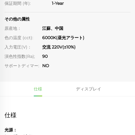
保証期間 (年):
1-Year
その他の属性
原産地：
江蘇、中国
色の温度 (cct):
6000K(昼光アラート)
入力電圧(V)：
交流 220V(±10%)
演色性指数(Ra);
90
サポートディマー:
NO
仕様
ディスプレイ
仕様
光源：