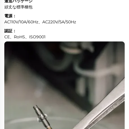
運送パッケージ
頑丈な標準梱包
電源：
AC110V/10A/60Hz、AC220V/5A/50Hz
認証：
CE、RoHS、ISO9001