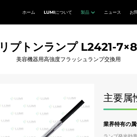
ホーム
LUMIについて
製品
ニュース
お
プトンランプ L2421-7×85
美容機器用高強度フラッシュランプ交換用
主要属
業界特有の属
ランプ発光効率(l