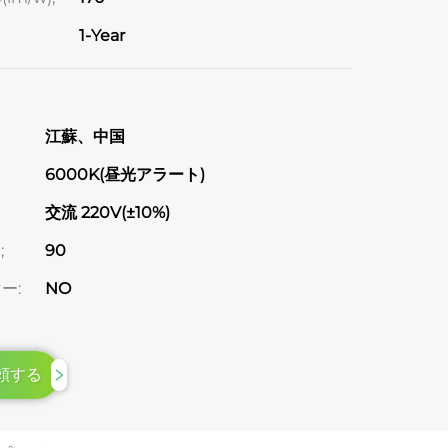
1-Year
江蘇、中国
6000K(昼光アラート)
交流 220V(±10%)
;
90
ー:
NO
頼する