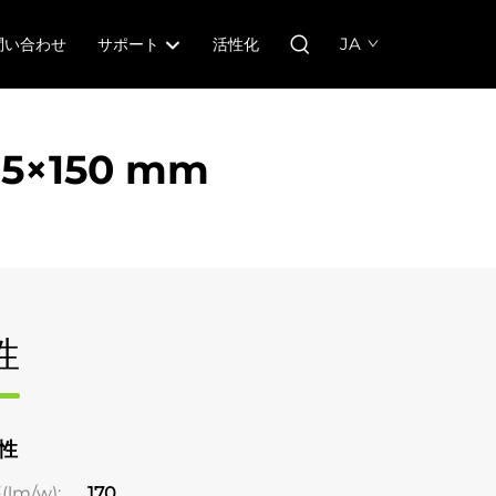
JA
問い合わせ
サポート
活性化
×150 mm
性
性
m/w);
170