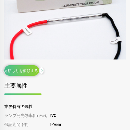
お見積もりを依頼する
主要属性
業界特有の属性
ランプ発光効率(lm/w);
170
保証期間 (年):
1-Year