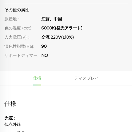
その他の属性
原産地：
江蘇、中国
色の温度 (cct):
6000K(昼光アラート)
入力電圧(V)：
交流 220V(±10%)
演色性指数(Ra);
90
サポートディマー:
NO
仕様
ディスプレイ
仕様
光源：
低赤外線