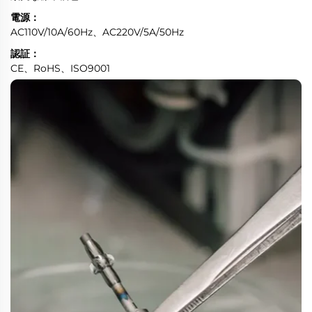
電源：
AC110V/10A/60Hz、AC220V/5A/50Hz
認証：
CE、RoHS、ISO9001