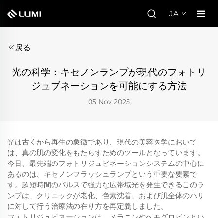
JA
戻る
光の科学：キセノンランプが現代のフォトリ
ジュブネーションを可能にする方法
05 Nov 2025
光は古くから再生の象徴であり、現代の美容医学において
は、真の肌の変化をもたらすためのツールとなっています。
今日、最先端のフォトリジュビネーションシステムの中心に
あるのは、キセノンフラッシュランプという重要な要素で
す。超短時間のパルスで強力な広帯域光を発生できるこのラ
ンプは、クリニックが老化、色素沈着、および肌全体のハリ
に対して行う治療法の在り方を再定義しました。
フォトリジュビネーションは、メラニンやヘモグロビンとい