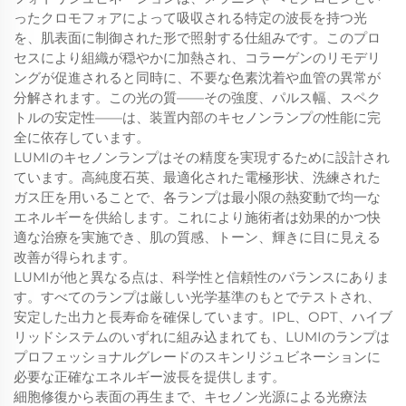
ったクロモフォアによって吸収される特定の波長を持つ光
を、肌表面に制御された形で照射する仕組みです。このプロ
セスにより組織が穏やかに加熱され、コラーゲンのリモデリ
ングが促進されると同時に、不要な色素沈着や血管の異常が
分解されます。この光の質——その強度、パルス幅、スペク
トルの安定性——は、装置内部のキセノンランプの性能に完
全に依存しています。
LUMIのキセノンランプはその精度を実現するために設計され
ています。高純度石英、最適化された電極形状、洗練された
ガス圧を用いることで、各ランプは最小限の熱変動で均一な
エネルギーを供給します。これにより施術者は効果的かつ快
適な治療を実施でき、肌の質感、トーン、輝きに目に見える
改善が得られます。
LUMIが他と異なる点は、科学性と信頼性のバランスにありま
す。すべてのランプは厳しい光学基準のもとでテストされ、
安定した出力と長寿命を確保しています。IPL、OPT、ハイブ
リッドシステムのいずれに組み込まれても、LUMIのランプは
プロフェッショナルグレードのスキンリジュビネーションに
必要な正確なエネルギー波長を提供します。
細胞修復から表面の再生まで、キセノン光源による光療法