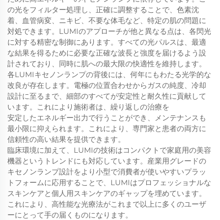
の光をフィルター処理し、正確に調整することで、色素沈
着、血管病変、ニキビ、不要な体毛など、特定の肌の問題に
対処できます。LUMIのアプローチが他と異なる点は、各閃光
に対する精密な制御にあります。すべての光パルスは、最適
な結果を得るために必要な正確な波長と強度を届けるよう設
計されており、同時に肌への最大限の快適性を維持します。
各LUMIキセノンランプの背後には、何年にもわたる光学的な
改良が存在します。電極の位置合わせからガスの純度、冷却
設計に至るまで、細部のすべてが安定性と耐久性に貢献して
います。これにより施術者は、繰り返しの治療を
安定したエネルギー出力で行うことができ、メンテナンスも
最小限に抑えられます。これにより、専門家と患者の両方に
信頼性の高い結果を提供できます。
臨床環境に加えて、LUMIの技術はコンパクトで家庭用の美容
機器というトレンドにも対応しています。産業用グレードの
キセノンランプ設計をより小型で消費者が使いやすいプラッ
トフォームに応用することで、LUMIはプロフェッショナルな
スキンケアと個人用スキンケアのギャップを埋めています。
これにより、高性能な光療法がこれまで以上に多くのユーザ
ーにとって手の届くものになります。