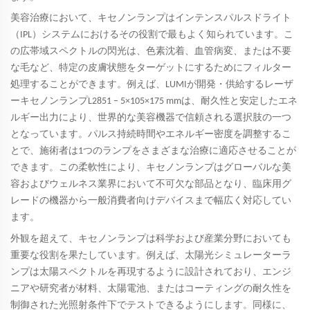
美容治療において、キセノンランプはインテンスパルスドライト
（IPL）システムにおけるその役割で最もよく知られています。こ
の広帯域スペクトルの閃光は、色素沈着、血管病変、または不要
な毛など、特定の皮膚状態をターゲットにするためにフィルター
処理することができます。例えば、LUMIが開発・供給するレーザ
ーキセノンランプL2851 – 5×105×175 mmは、耐久性と安定したエネ
ルギー出力により、世界的な美容機器で信頼される選択肢の一つ
となっています。パルス持続時間やエネルギー密度を調整するこ
とで、施術者は1つのランプをさまざまな治療に適応させることが
できます。この柔軟性により、キセノンランプはグローバルな美
容およびウェルネス業界において不可欠な部品となり、臨床用グ
レードの機器から一般消費者向けデバイスまで幅広く対応してい
ます。
外観を超えて、キセノンランプは科学および産業分野においても
重要な役割を果たしています。例えば、太陽光シミュレーターラ
ンプは太陽スペクトルを再現するように設計されており、エンジ
ニアや研究者が材料、太陽電池、またはコーティングの耐久性を
制御された光照射条件下でテストできるようにします。同様に、