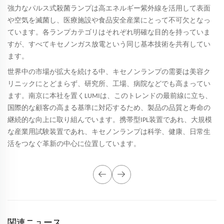
強力なパルス式殺菌ランプは高エネルギー紫外線を活用して表面
や空気を滅菌し、医療施設や食品安全産業にとって不可欠となっ
ています。各ランプカテゴリはそれぞれ明確な目的を持っていま
すが、すべてキセノンガス放電という同じ基本技術を共有してい
ます。
世界中の市場が拡大を続ける中、キセノンランプの需要は美容ク
リニックにとどまらず、研究所、工場、病院などでも高まってい
ます。南京に本社を置くLUMIは、このトレンドの最前線に立ち、
国際的な顧客の高まる基準に対応するため、製品の品質と寿命の
継続的な向上に取り組んでいます。携帯型IPL装置であれ、大規模
な産業用試験装置であれ、キセノンランプは科学、健康、日常生
活をつなぐ革新の中心に位置しています。
関連ニュース