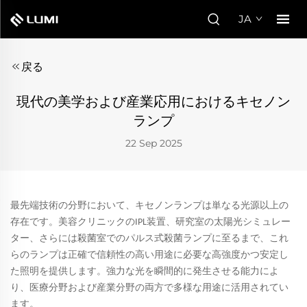
JA
戻る
現代の美学および産業応用におけるキセノン
ランプ
22 Sep 2025
最先端技術の分野において、キセノンランプは単なる光源以上の
存在です。美容クリニックのIPL装置、研究室の太陽光シミュレー
ター、さらには殺菌室でのパルス式殺菌ランプに至るまで、これ
らのランプは正確で信頼性の高い用途に必要な高強度かつ安定し
た照明を提供します。強力な光を瞬間的に発生させる能力によ
り、医療分野および産業分野の両方で多様な用途に活用されてい
ます。