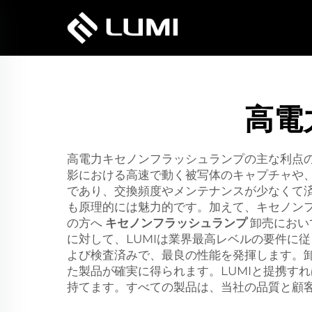
高電
高電力キセノンフラッシュランプの主な利点
影における高速で動く被写体のキャプチャや
であり、交換頻度やメンテナンスが少なくて
も原理的には魅力的です。加えて、キセノン
の方へ
キセノンフラッシュランプ
卸売におい
に対して、LUMIは業界最高レベルの要件に
よび検査済みで、最良の性能を発揮します。卸
た製品が確実に得られます。LUMIと提携す
持てます。すべての製品は、当社の品質と顧