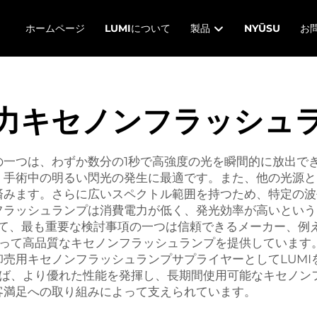
ホームページ
LUMIについて
製品
NYŪSU
お
力キセノンフラッシュ
の一つは、わずか数分の1秒で高強度の光を瞬間的に放出で
、手術中の明るい閃光の発生に最適です。また、他の光源と
済みます。さらに広いスペクトル範囲を持つため、特定の波
フラッシュランプは消費電力が低く、発光効率が高いという
て、最も重要な検討事項の一つは信頼できるメーカー、例え
従って高品質なキセノンフラッシュランプを提供しています
売用キセノンフラッシュランプサプライヤーとしてLUMI
れば、より優れた性能を発揮し、長期間使用可能なキセノン
客満足への取り組みによって支えられています。