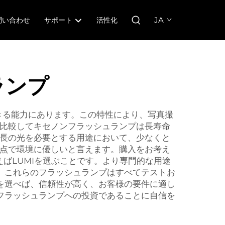
JA
問い合わせ
サポート
活性化
ランプ
きる能力にあります。この特性により、写真撮
比較してキセノンフラッシュランプは長寿命
長の光を必要とする用途において、少なくと
点で環境に優しいと言えます。購入をお考え
ばLUMIを選ぶことです。より専門的な用途
。これらのフラッシュランプはすべてテストお
を選べば、信頼性が高く、お客様の要件に適し
フラッシュランプへの投資であることに自信を