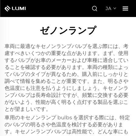
JA
ゼノンランプ
車両に最適なキセノンランプバルブを選ぶ際には、考
慮すべきいくつかの重要な点があります。まず、使用
するバルブがお車のメーカーおよび車種に適合してい
ることを確認する必要があります。車両の種類によっ
てバルブのタイプが異なるため、購入前にしっかりと
調べて情報を集めることが重要です。また、明るさや
色温度にも注意を払うようにしましょう。キセノンラ
ンプバルブは長寿命設計ですが、頻繁に交換する必要
がないよう、性能が高く明るく点灯する製品を選ぶこ
とが望ましいです。
車用のキセノンランプ bulbs を選択する際には、特定
のバルブの明るさや色温度を検討する必要がありま
す。キセノンランプバルブは高性能で、どんな車にも