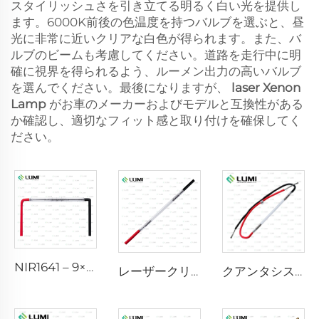
スタイリッシュさを引き立てる明るく白い光を提供し
ます。6000K前後の色温度を持つバルブを選ぶと、昼
光に非常に近いクリアな白色が得られます。また、バ
ルブのビームも考慮してください。道路を走行中に明
確に視界を得られるよう、ルーメン出力の高いバルブ
を選んでください。最後になりますが、
laser Xenon
Lamp
がお車のメーカーおよびモデルと互換性がある
か確認し、適切なフィット感と取り付けを確保してく
ださい。
NIR1641 – 9×45×110 mm
レーザークリプトンランプ L2021-7×65×130 mm
クアンタシステム