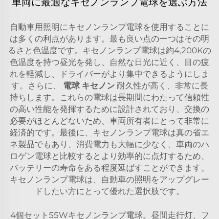
車両に最適なキセノンランプ電球を選ぶ方法
自動車用照明にキセノンランプ電球を使用することに
は多くの利点があります。最も良い点の一つはその明
るさと色温度です。キセノンランプ電球は約4,200Kの
色温度を持つ昼光を発し、自然な日光に近く、目の疲
れを軽減し、ドライバーがより集中できるようにしま
す。さらに、
電球 キセノン
耐久性が高く、非常に長
持ちします。これらの電球は長期間にわたって信頼性
の高い性能を発揮するために設計されており、交換の
必要がほとんどないため、車両所有者にとって非常に
経済的です。最後に、キセノンランプ電球は真の省エ
ネ製品でもあり、消費電力も大幅に少なく、車両のハ
ロゲン電球と比較するとより効率的に点灯するため、
バッテリーの寿命をある程度延ばすことができます。
キセノンランプ電球は、自動車の照明をアップグレー
ドしたい方にとって優れた選択肢です。
4個セット55Wキセノンランプ電球。昼間走行灯、フ