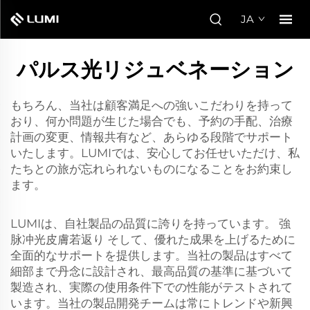
JA
パルス光リジュベネーション
もちろん、当社は顧客満足への強いこだわりを持って
おり、何か問題が生じた場合でも、予約の手配、治療
計画の変更、情報共有など、あらゆる段階でサポート
いたします。LUMIでは、安心してお任せいただけ、私
たちとの旅が忘れられないものになることをお約束し
ます。
LUMIは、自社製品の品質に誇りを持っています。
強
脉冲光皮膚若返り
そして、優れた成果を上げるために
全面的なサポートを提供します。当社の製品はすべて
細部まで丹念に設計され、最高品質の基準に基づいて
製造され、実際の使用条件下での性能がテストされて
います。当社の製品開発チームは常にトレンドや新興