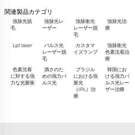
関連製品カテゴリ
強脉光脱
強脉光レ
強脉衝光
強脉光治
毛
ーザー
レーザー脱
療
毛
Lpl laser
パルス光
カスタマ
強脉衝光
レーザー脱
イズランプ
色素沈着治
毛
療
色素沈着
酒さのた
ブラジル
韓国にお
に対する強
めの強力パ
における強
ける強力パ
力な光脈衝
ルス光
脈光
ルス光レー
（IPL）治
ザー治療
療