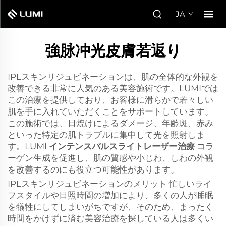
JA
強脉冲光皮膚若返り
IPLスキンリジュビネーションは、肌の全体的な外観を
改善できる非常に人気のある美容施術です。LUMIでは
この治療を提供しており、お客様に滑らかで若々しい
肌を手に入れていただくことをサポートしています。
この施術では、日焼けによるダメージ、年齢斑、赤み
といった特定の肌トラブルに集中して光を照射しま
す。LUMI
インテンスパルスライトレーザー治療
コラ
ーゲン生成を促進し、肌の質感や小じわ、しわの外観
を改善するのにも役立つ可能性があります。
IPLスキンリジュビネーションのメリット 忙しいライ
フスタイルや日照時間の増加により、多くの人が睡眠
を犠牲にしてしまいがちですが、そのため、まったく
時間をかけずに済む美容治療を探している人は多くい