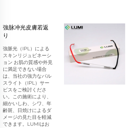
強脉冲光皮膚若返
り
強脈光（IPL）による
スキンリジュビネーシ
ョン お肌の質感や外見
に満足できない場合
は、当社の強力なパル
スライト（IPL）サー
ビスをご検討くださ
い。この施術により、
細かいしわ、シワ、年
齢斑、日焼けによるダ
メージの見た目を軽減
できます。LUMIはお