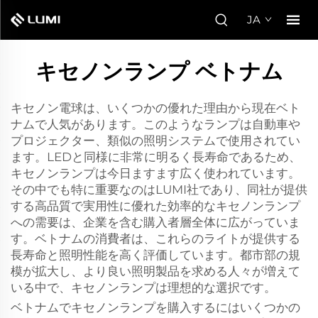
JA
キセノンランプ ベトナム
キセノン電球は、いくつかの優れた理由から現在ベト
ナムで人気があります。このようなランプは自動車や
プロジェクター、類似の照明システムで使用されてい
ます。LEDと同様に非常に明るく長寿命であるため、
キセノンランプは今日ますます広く使われています。
その中でも特に重要なのはLUMI社であり、同社が提供
する高品質で実用性に優れた効率的なキセノンランプ
への需要は、企業を含む購入者層全体に広がっていま
す。ベトナムの消費者は、これらのライトが提供する
長寿命と照明性能を高く評価しています。都市部の規
模が拡大し、より良い照明製品を求める人々が増えて
いる中で、キセノンランプは理想的な選択です。
ベトナムでキセノンランプを購入するにはいくつかの