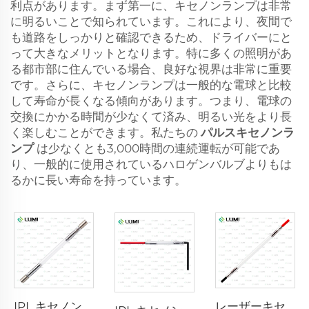
利点があります。まず第一に、キセノンランプは非常
に明るいことで知られています。これにより、夜間で
も道路をしっかりと確認できるため、ドライバーにと
って大きなメリットとなります。特に多くの照明があ
る都市部に住んでいる場合、良好な視界は非常に重要
です。さらに、キセノンランプは一般的な電球と比較
して寿命が長くなる傾向があります。つまり、電球の
交換にかかる時間が少なくて済み、明るい光をより長
く楽しむことができます。私たちの
パルスキセノンラ
ンプ
は少なくとも3,000時間の連続運転が可能であ
り、一般的に使用されているハロゲンバルブよりもは
るかに長い寿命を持っています。
IPL キセノンランプ P1640 – 7×47×110 mm
レーザーキセノンランプ L2741 – 7×100×167 mm