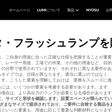
ホームページ
LUMIについて
製品
NYŪSU
お
タ・フラッシュランプを
、ご自身の用途に合った正確な仕様を把握することが重要で
す。レーザー用途、工場での作業、その他の用途など、目的
くの分野で使用されていますが、それぞれに異なる要件があ
るタイプでは、仕様が異なります。適当に選ぶのではなく、
ます。こうした要素を理解しておけば、業務をスムーズに進
るには、いくつかの要素を考慮する必要があります。まず、
の場合は、より高出力のランプが必要となる場合がありま
に、サイズと形状を確認します。設置スペースが限られてい
まざまなサイズで提供されており、ご要件に合致する製品を
様といった要素も、用途に応じて重要な判断材料となります