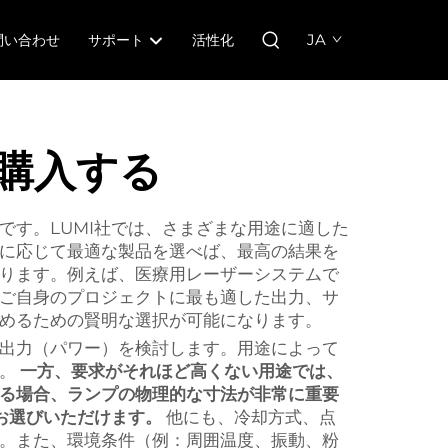
JA
問い合わせ
サポート
活性化
購入する
す。LUMI社では、さまざまな用途に適した
に応じて最適な製品を選べば、最高の結果を
ります。例えば、医療用レーザーシステムで
ご自身のプロジェクトに最も適した出力、サ
めるための賢明な選択が可能になります。
出力（パワー）を検討します。用途によって
す。
一方、要求がそれほど高くない用途では、
る場合、ランプの物理的な寸法が非常に重要
お選びいただけます。
他にも、冷却方式、点
。また、環境条件（例：周囲温度、振動、粉