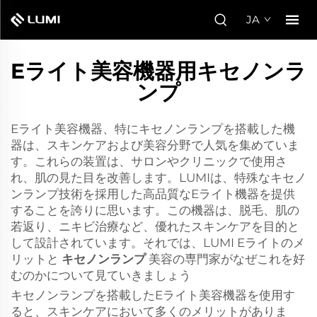
JA
Eライト美容機器用キセノンラ
ンプ
Eライト美容機器、特にキセノンランプを搭載した機
器は、スキンケアおよび美容分野で人気を集めていま
す。これらの装置は、サロンやクリニックで使用さ
れ、肌の見た目を改善します。LUMIは、特殊なキセノ
ンランプ技術を採用した高品質なEライト機器を提供
することを誇りに思います。この機器は、脱毛、肌の
若返り、ニキビ治療など、優れたスキンケアを目的と
して設計されています。それでは、LUMI Eライトのメ
リットと
キセノンランプ
美容の専門家がなぜこれを好
むのかについて見ていきましょう
キセノンランプを搭載したEライト美容機器を使用す
ると、スキンケアにおいて多くのメリットがありま