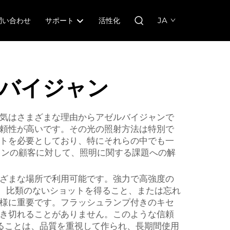
JA
問い合わせ
サポート
活性化
ルバイジャン
気はさまざまな理由からアゼルバイジャンで
頼性が高いです。その光の照射方法は特別で
トを必要としており、特にそれらの中でも一
ャンの顧客に対して、照明に関する課題への解
ざまな場所で利用可能です。強力で高強度の
、比類のないショットを得ること、または忘れ
様に重要です。フラッシュランプ付きのキセ
き切れることがありません。このような信頼
ることは、品質を重視して作られ、長期間使用