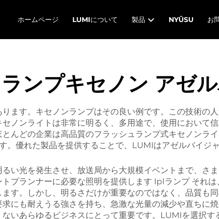
ホームページ
LUMIについて
製品
NYŪSU
お
ランプキセノン アゼ
あります。キセノンランプはその良い例です。この技術の人
キセノンライトは非常に明るく、多用途で、使用において信
ほとんどの企業は高品質のフラッシュランプ式キセノンライ
です。優れた製品を提供することで、LUMIはアゼルバイジ
明るい光を発生させ、放送局から大規模イベントまで、さま
ントプランナーに必要な照明を提供します
Iplランプ
それは
します。しかし、明るさだけが重要なのではなく、品質も同
要求にも耐えうる強さを持ち、急激な光量の減少や直ちに焼
ないあらゆるビジネスにとって重要です。LUMIを選択す