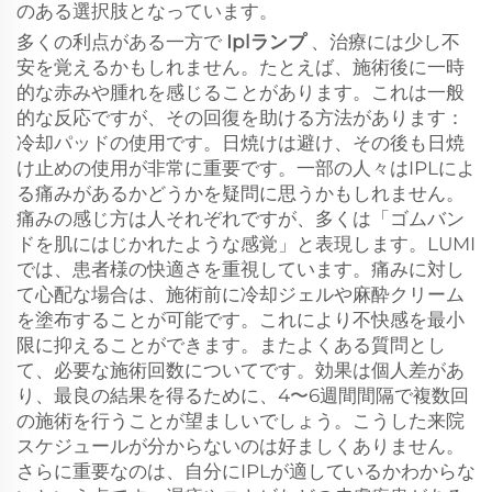
のある選択肢となっています。
多くの利点がある一方で
Iplランプ
、治療には少し不
安を覚えるかもしれません。たとえば、施術後に一時
的な赤みや腫れを感じることがあります。これは一般
的な反応ですが、その回復を助ける方法があります：
冷却パッドの使用です。日焼けは避け、その後も日焼
け止めの使用が非常に重要です。一部の人々はIPLによ
る痛みがあるかどうかを疑問に思うかもしれません。
痛みの感じ方は人それぞれですが、多くは「ゴムバン
ドを肌にはじかれたような感覚」と表現します。LUMI
では、患者様の快適さを重視しています。痛みに対し
て心配な場合は、施術前に冷却ジェルや麻酔クリーム
を塗布することが可能です。これにより不快感を最小
限に抑えることができます。またよくある質問とし
て、必要な施術回数についてです。効果は個人差があ
り、最良の結果を得るために、4〜6週間間隔で複数回
の施術を行うことが望ましいでしょう。こうした来院
スケジュールが分からないのは好ましくありません。
さらに重要なのは、自分にIPLが適しているかわからな