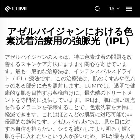
JA
アゼルバイジャンにおける色
素沈着治療用の強脈光（IPL）
アゼルバイジャンの人々は、特に色素沈着の問題を改
善するスキンケア方法にますます関心を寄せていま
す。最も一般的な治療法は、インテンスパルスドライ
ト（IPL）療法です。この治療法は、肌のくすみや色ム
ラのある部分に光を照射します。LUMIでは、透明で健
康的な肌を目指すお客様向けに、最先端のトリートメ
ントを専門的に提供しています。IPLは、肌に濃い斑点
を作るメラニンを破壊することで、色素沈着を大幅に
軽減できます。これはほとんどの肌質に対応可能な非
侵襲的な施術です。アゼルバイجانでは、見た目に対
する自信を持ちたい、シミを減らしてより明るく輝く
肌を手に入れたいという人が多いため、IPLが最も人気