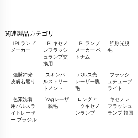
関連製品カテゴリ
IPLランプ
IPLキセノ
IPLランプ
強脉光脱
メーカー
ンフラッシ
メーカー ベ
毛
ュランプ交
トナム
換用
強脉冲光
スキンパ
パルス光
フラッシ
皮膚若返り
ルストリー
レーザー脱
ュチューブ
トメント
毛
ライト
色素沈着
Yagレーザ
ロングア
キセノン
用パルスラ
ー脱毛
ークキセノ
フラッシュ
イトレーザ
ンランプ
ランプ 韓国
ー ブラジル