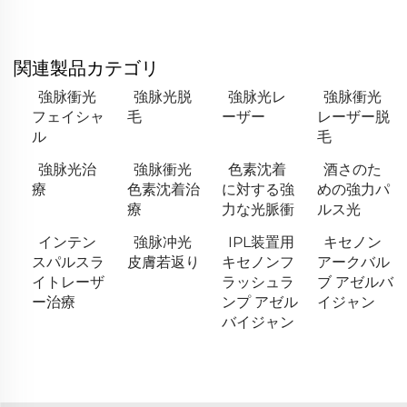
関連製品カテゴリ
強脉衝光
強脉光脱
強脉光レ
強脉衝光
フェイシャ
毛
ーザー
レーザー脱
ル
毛
強脉光治
強脉衝光
色素沈着
酒さのた
療
色素沈着治
に対する強
めの強力パ
療
力な光脈衝
ルス光
インテン
強脉冲光
IPL装置用
キセノン
スパルスラ
皮膚若返り
キセノンフ
アークバル
イトレーザ
ラッシュラ
ブ アゼルバ
ー治療
ンプ アゼル
イジャン
バイジャン