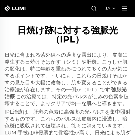
JA
日焼け跡に対する強脈光
（IPL）
日光に含まれる紫外線への過度な露出により、皮膚に
発生する日焼けそばかす（シミ）や肝斑。こうした肌
の変化は、特に年齢を重ねるにつれて多くの人が気に
するポイントです。幸いにも、これらの日焼けそばか
すの見た目を大幅に改善し、肌を変えることができる
治療法が存在します。その一例が（IPL）です
強脉光
治療
この治療では、特定の光パルスがしみの色素を破
壊することで、よりクリアで均一な肌へと導きます。
IPL治療は、肝斑の色素に高強度の光パルスを集中照射
するものです。これらのパルスは皮膚内に浸透し、暗
色斑に吸収されて破壊され、徐々に消えていきます。
LUMI手技は非侵襲的で耐容性が高く、日光による肌ダ