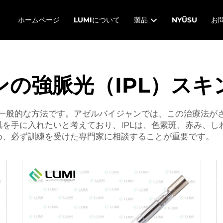
ホームページ
LUMIについて
製品
NYŪSU
お
ンの強脈光（IPL）スキ
善する一般的な方法です。アゼルバイジャンでは、この治療法
を手に入れたいと考えており、IPLは、色素斑、赤み、し
め、必ず訓練を受けた専門家に相談することが重要です。