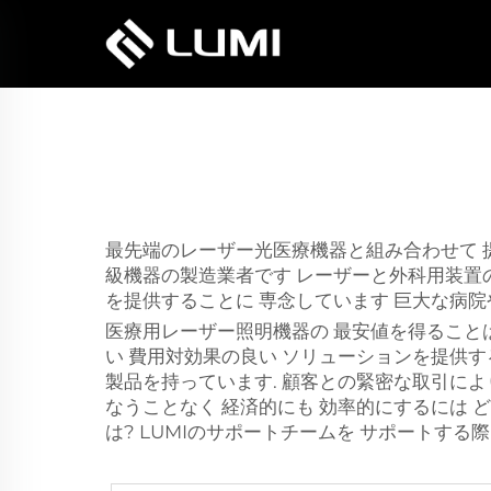
最先端のレーザー光医療機器と組み合わせて 
級機器の製造業者です レーザーと外科用装置の
を提供することに 専念しています 巨大な病院
医療用レーザー照明機器の 最安値を得ることは
い 費用対効果の良い ソリューションを提供す
製品を持っています. 顧客との緊密な取引によ
なうことなく 経済的にも 効率的にするには 
は? LUMIのサポートチームを サポートする