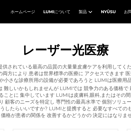
ホームページ
LUMIについて
製品
NYŪSU
お
レーザー光医療
提供されている最高の品質の大量量皮膚ケアを利用してくだ
両方により 患者は世界標準の医療に アクセスできます 医
や小さな診療所用の設備が必要であろうと LUMIは医療
 難しいかもしれませんが LUMIでは 競争力のある価格で
ることに 集中しています LUMIは皮膚科,眼科,またはそ
り 顧客のニーズを特定し 専門性の最高水準で 個別ソリュ
どうしたらいいですか? LUMIと提携すると 必要なすべての
際 価格が患者の関係を 改善するかどうかの 決定にはなりま