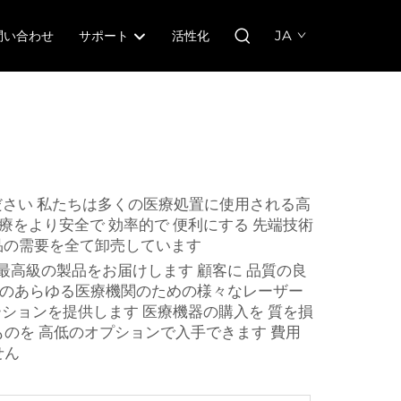
JA
問い合わせ
サポート
活性化
さい 私たちは多くの医療処置に使用される高
療をより安全で 効率的で 便利にする 先端技術
用品の需要を全て卸売しています
 最高級の製品をお届けします 顧客に 品質の良
の間のあらゆる医療機関のための様々なレーザー
ーションを提供します 医療機器の購入を 質を損
ものを 高低のオプションで入手できます 費用
せん