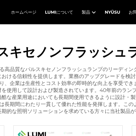
ホームページ
LUMIについて
製品
NYŪSU
お
スキセノンフラッシュ
する高品質なパルスキセノンフラッシュランプのリーディン
における信頼性を提供します。業務のアップグレードを検討
より、企業は生産性とコスト効率の即時的な向上を享受できま
材を使用して設計および製造されています。40年前のラン
過酷な産業用途においても長期間使用できるように設計・製
プは長期間にわたり一貫して優れた性能を発揮します。この
長期的な照明ソリューションを求めている方々に当社製品が