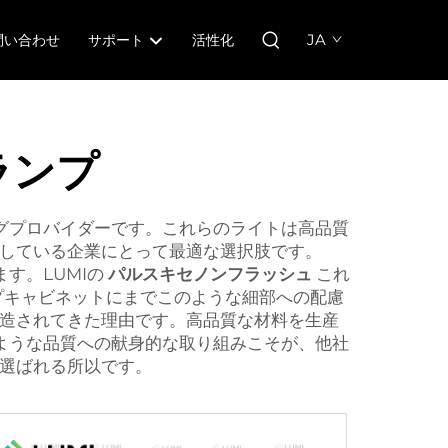
JA
問い合わせ
サポート
活性化
ランプ
グプロバイダーです。これらのライトは高品質
している企業にとって最適な選択肢です。
す。LUMIの
パルスキセノンフラッシュ
これ
プキャビネットにまでこのような細部への配慮
造されてきた理由です。高品質な材料を生産
ような品質への献身的な取り組みこそが、他社
選ばれる所以です。