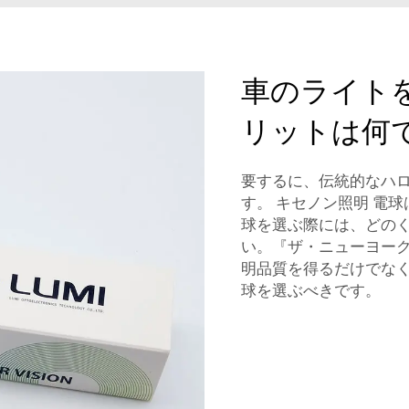
車のライト
リットは何
要するに、伝統的なハロ
す。
キセノン照明
電球
球を選ぶ際には、どの
い。『ザ・ニューヨー
明品質を得るだけでな
球を選ぶべきです。