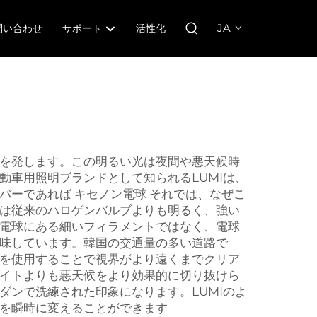
JA
問い合わせ
サポート
活性化
を発します。この明るい光は夜間や悪天候時
車用照明ブランドとして知られるLUMIは、
イバーであれば
キセノン電球
それでは、なぜこ
は従来のハロゲンバルブよりも明るく、強い
電球にある細いフィラメントではなく、電球
味しています。韓国の交通量の多い道路で
を使用することで視界がより遠くまでクリア
イトよりも悪天候をより効果的に切り抜けら
ンで洗練された印象になります。LUMIのよ
を瞬時に変えることができます