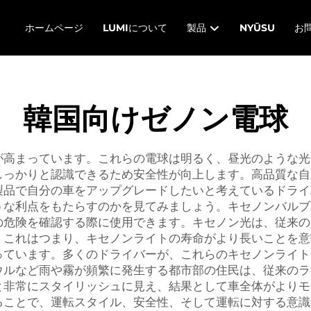
ホームページ
LUMIについて
製品
NYŪSU
お
韓国向けゼノン電球
が高まっています。これらの電球は明るく、昼光のような光
っかりと認識できるため安全性が向上します。高品質な自動
製品で自分の車をアップグレードしたいと考えているドラ
うな利点をもたらすのかを見てみましょう。キセノンバルブ
の危険を確認する際に使用できます。キセノン光は、従来の
。これはつまり、キセノンライトの寿命がより長いことを意
っています。多くのドライバーが、これらのキセノンライト
ウルなど雨や霧が頻繁に発生する都市部の住民は、従来のラ
非常にスタイリッシュに見え、結果として車全体がよりモダ
ることで、運転スタイル、安全性、そして運転に対する意識